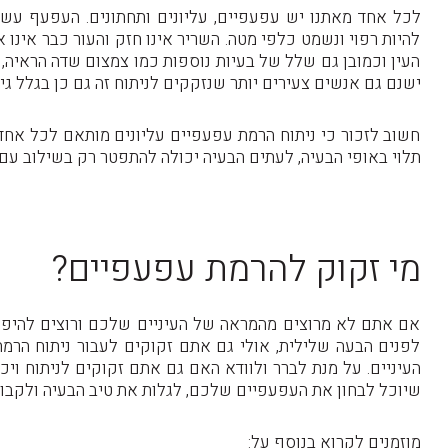
לכל אחד מאתנו יש עפעפיים, עליונים ותחתונים. העפעף עשו
להיות רפוי ונשמט כלפי מטה. השריר אינו חזק והעור כבר אינ
העין וכמובן גם שלל של בעיות נוספות כמו צמצום שדה הראיה,
ישנם גם אנשים צעירים יותר שנזקקים לניתוח זה גם כן בגלל גיד
חשוב לזכור כי ניתוח הרמת עפעפיים עליונים מותאם לכל אחד
תלוי באופי הבעיה, לעתים הבעיה יכולה להתפטר רק בשילוב עם נ
מי זקוק להרמת עפעפיים?
אם אתם לא מרוצים מהמראה של העיניים שלכם ורוצים להיפ
לפנים הבעה שלילית, אולי גם אתם זקוקים לעבור ניתוח הרמת
העיניים. על מנת לברר ולוודא האם גם אתם זקוקים לניתוח וי
שיוכל לבחון את העפעפיים שלכם, לגלות את טיב הבעיה ולקבוע
מוזמנים לקרוא בנוסף על: