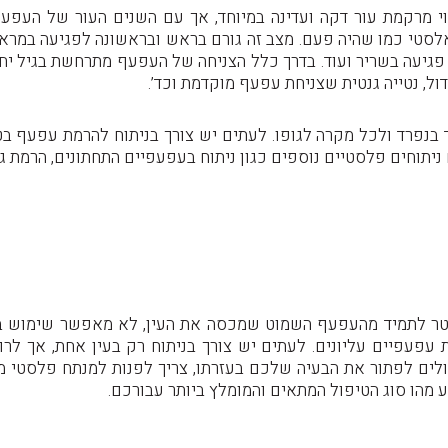
י מרקמת עור דקה ועדינה במיוחד, אך עם השנים העור של העפעף
ו אלסטי כמו שהיה פעם. מצב זה גורם בראש ובראשונה לפגיעה במר
 פגיעה בשריר ועוד. בדרך כלל הצניחה של העפעף מתרחשת בגיל יחס
ול, נטייה גנטית שצניחת עפעף מוקדמת וכד’.
 בנפרד ולכל מקרה לגופו. לעתים יש צורך בניתוח להרמת עפעף בט
יתוחים פלסטיים נוספים כגון ניתוח בעפעפיים התחתונים, הרמת גב
טר לתמיד מהעפעף השמוט שמכסה את העין, לא מאפשר שימוש בא
 עפעפיים עליונים. לעתים יש צורך בניתוח רק בעין אחת, אך לרו
כולים לפתור את הבעיה שלכם בעזרתו, צריך לפנות למנתח פלסטי מ
 מהו סוג הטיפול המתאים והמומלץ ביותר עבורכם.